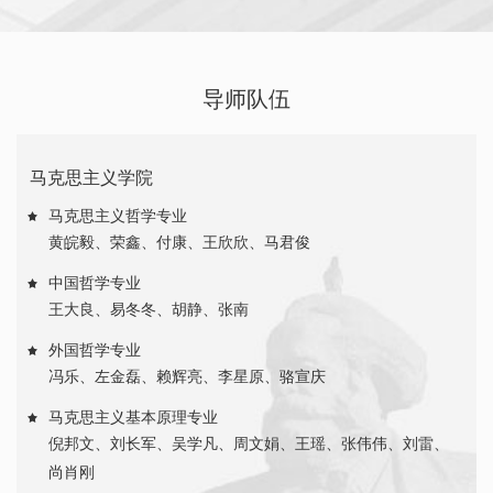
导师队伍
马克思主义学院
马克思主义哲学专业
黄皖毅
、
荣鑫
、
付康
、
王欣欣
、
马君俊
中国哲学专业
王大良
、
易冬冬
、
胡静
、
张南
外国哲学专业
冯乐
、
左金磊
、
赖辉亮
、
李星原
、
骆宣庆
马克思主义基本原理专业
倪邦文
、
刘长军
、
吴学凡
、
周文娟
、
王瑶
、
张伟伟
、
刘雷
、
尚肖刚