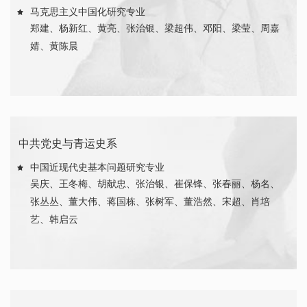
马克思主义中国化研究专业
郑建
、
杨新红
、
黄亮
、
张治银
、
梁超伟
、
邓阳
、
梁莹
、
周嘉
婧
、
黄陈晨
中共党史与青运史系
中国近现代史基本问题研究专业
吴庆
、
王冬梅
、
胡献忠
、
张治银
、
崔保锋
、
张春丽
、
杨名
、
张丛丛
、
董大伟
、
蒋国栋
、
张树军
、
董浩然
、
宋超
、
肖培
艺
、韩启云