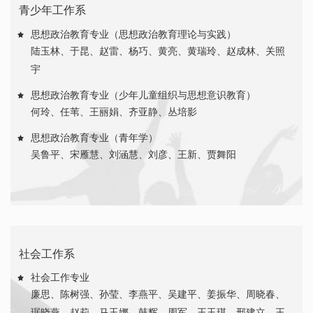
青少年工作系
思想政治教育专业（思想政治教育理论与实践）
陆玉林
、
于昆
、
赵雷
、
杨巧
、
黄亮
、
黄瑞玲
、
赵成林
、
关照
宇
思想政治教育专业（少年儿童组织与思想意识教育）
何玲
、
任苇
、
王丽娟
、
齐亚静
、
丛培影
思想政治教育专业（青年学）
吴鲁平
、
宋雁慧
、
刘涵慧
、
刘彦
、
王新
、
贾舞阳
社会工作系
社会工作专业
廉思
、
陈树强
、
孙莹
、
李燕平
、
吴建平
、
姜振华
、
周晓春
、
琚晓燕
、
赵莉
、
马玉娜
、
韩辉
、
周军
、
王玉琪
、
邢建立
、
王