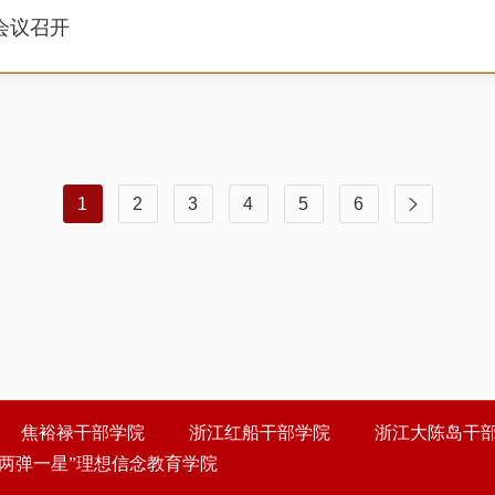
会议召开
1
2
3
4
5
6

焦裕禄干部学院
浙江红船干部学院
浙江大陈岛干
“两弹一星”理想信念教育学院