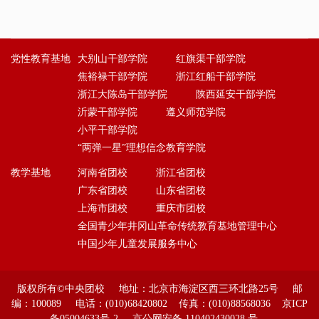
党性教育基地
大别山干部学院
红旗渠干部学院
焦裕禄干部学院
浙江红船干部学院
浙江大陈岛干部学院
陕西延安干部学院
沂蒙干部学院
遵义师范学院
小平干部学院
“两弹一星”理想信念教育学院
教学基地
河南省团校
浙江省团校
广东省团校
山东省团校
上海市团校
重庆市团校
全国青少年井冈山革命传统教育基地管理中心
中国少年儿童发展服务中心
版权所有©中央团校 地址：北京市海淀区西三环北路25号 邮
编：100089 电话：(010)68420802 传真：(010)88568036 京ICP
备05004633号-2 京公网安备 110402430028 号