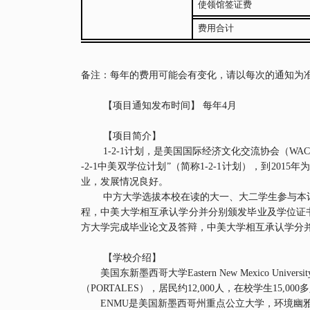
使领馆签证费
费用合计
备注：每年的费用可能会有变化，请以每次的通知为
【项目通知发布时间】
每年
4
月
【项目简介】
1-2-1
计划，是美国国际经济文化交流协会（
WAC
-2-1
中美双学位计划
”
（简称
1-2-1
计划），到
2015
年
业，发展情况良好。
中方大学选拔本校在读的大一、大二学生参与本
程，中美大学相互承认学分并分别颁发毕业及学位证
方大学完成毕业论文及答辩，中美大学相互承认学分
【学校介绍】
美国东新墨西哥大学
Eastern New Mexico Universit
（
PORTALES
）
，居民约
12,000
人，在校学生
15,000
多
ENMU
是美国新墨西哥州重点公立大学，环境幽