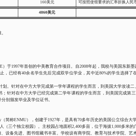
160
美元
可按照使馆要求的汇率折换人民
4860
美元
准。
E
）于
1997
年首创的中美教育合作项目。自
2008
年起，我校与美国东新墨
为止，已经有
40
余名学生先后完成双学位学业，其中近
80%
的学生选择了
计划。针对在中方大学完成第一学年课程的学生而言，到美国大学攻读二
书；针对在中方大学已经完成第二学年课程的学生而言，到美国完成第三
并分别颁发毕业及学位证书。
y
（简称
ENMU
），创建于
1927
年，是具有
70
多年历史的美国公立综合大
人（三个独立校园）。主校园占地面积
2,400
多亩，位于海拔
1,000
多米的
雅、设备先进、图书馆藏书丰富。学校设有商学院、教育与技术学院、艺