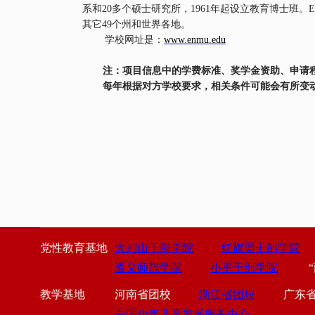
系和
20
多个硕士研究所，
1961
年起设立教育博士班。
其它
49
个州和世界各地。
学校网址是：
www.enmu.edu
注：项目信息中的学费标准、奖学金资助、申请
每年根据对方学校要求，相关条件可能会有所变
党性教育基地
大别山干部学院
红旗渠干部学院
遵义师范学院
小平干部学院
教学基地
河南省团校
浙江省团校
广东
中国少年儿童发展服务中心