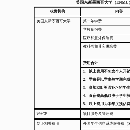
美国东新墨西哥大学（
ENMU
收费机构
内容
美国东新墨西哥大学
第一年学费
学校食宿费
医疗和意外保险费
教科书和其它供给费
费用合计
1
、以上费用不包含个人开
2
、学费是以学生每学期完
3
、参加
ESL
英语补习的学
4
、食宿费高低取决于学生
5
、以上费用为本年度预估
WACE
项目服务及管理费
签证相关费用
外国学生信息系统服务费（