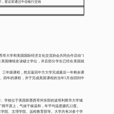
币，签证前通过中信银行交纳
西哥大学和美国国际经济文化交流协会共同合作启动
“1
在美国继续攻读硕士学位，并且部分学生已经在美国就
、三年级课程，然后返回中方大学完成最后一年剩余课
、四年的课程，并于完成美国课程的当年
5
月份回到中
学。学校位于美国新墨西哥州东部的波塔利斯市大学城
广阔平原上，气候干燥温和，年平均温度摄氏
22
度。
术学院、文理学院、远程教育部等。大学共有
20
多个学