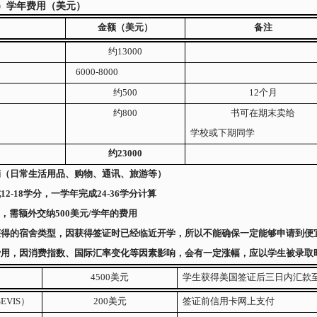
）学年费用（美元）
金额（美元）
备注
约
13000
6000-8000
约
500
12
个月
约
800
书可在期末卖给
学校或下期同学
约
23000
销（日常生活用品、购物、通讯、旅游等）
成
12-18
学分，一学年完成
24-36
学分计算
生，需额外交纳
500
美元
/
学年的费用
获得的宿舍类型，因获得签证时已经临近开学，所以不能确保一定能够申请到便
费用，因消费指数、国际汇率变化等因素影响，会有一定涨幅，应以学生被录取
4500
美元
学生获得美国签证后三日内汇款
SEVIS
）
200
美元
签证前信用卡网上支付