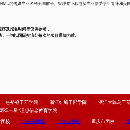
ENMU
的传媒专业名列美国前茅。管理专业和电脑专业倍受学生青睐和美
程序及报名时间等仅供参考，
动，一切以国际交流处每次的项目通知为准。
焦裕禄干部学院
浙江红船干部学院
浙江大陈岛干
“两弹一星”理想信念教育学院
省团校
山东省团校
上海市团校
重庆市团校