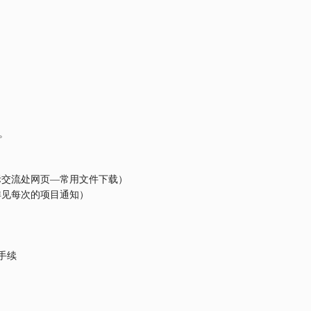
；
。
际交流处网页
—
常用文件下载）
详见每次的项目通知）
手续