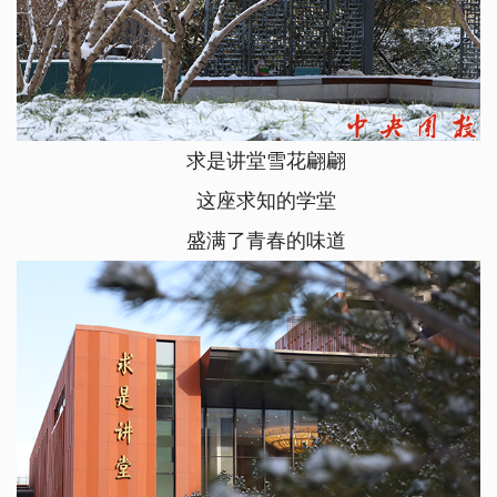
求是讲堂雪花翩翩
这座求知的学堂
盛满了青春的味道