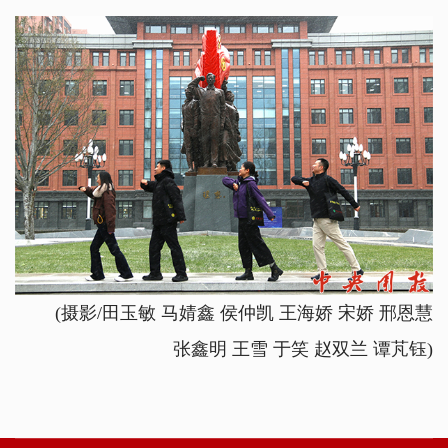
(摄影/田玉敏 马婧鑫 侯仲凯 王海娇 宋娇 邢恩慧
张鑫明 王雪 于笑 赵双兰 谭芃钰)