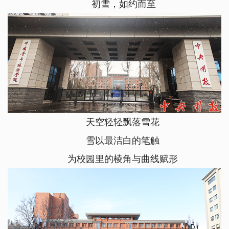
初雪，如约而至
天空轻轻飘落雪花
雪以最洁白的笔触
为校园里的棱角与曲线赋形