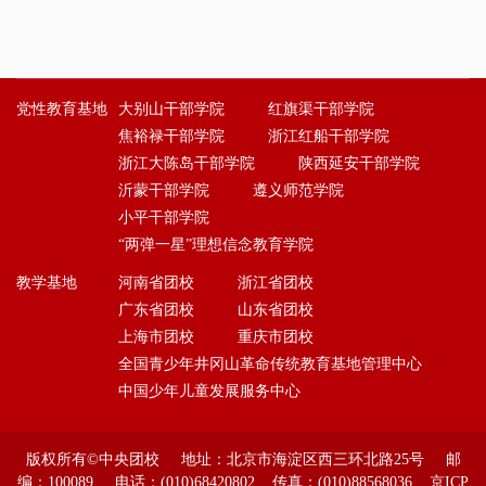
党性教育基地
大别山干部学院
红旗渠干部学院
焦裕禄干部学院
浙江红船干部学院
浙江大陈岛干部学院
陕西延安干部学院
沂蒙干部学院
遵义师范学院
小平干部学院
“两弹一星”理想信念教育学院
教学基地
河南省团校
浙江省团校
广东省团校
山东省团校
上海市团校
重庆市团校
全国青少年井冈山革命传统教育基地管理中心
中国少年儿童发展服务中心
版权所有©中央团校 地址：北京市海淀区西三环北路25号 邮
编：100089 电话：(010)68420802 传真：(010)88568036 京ICP