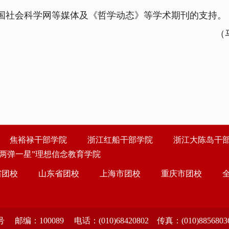
社会科学网等媒体及《哲学动态》等学术期刊的支持。
（
焦裕禄干部学院
浙江红船干部学院
浙江大陈岛干
“两弹一星”理想信念教育学院
省团校
山东省团校
上海市团校
重庆市团校
89 电话：(010)68420802 传真：(010)88568036 京