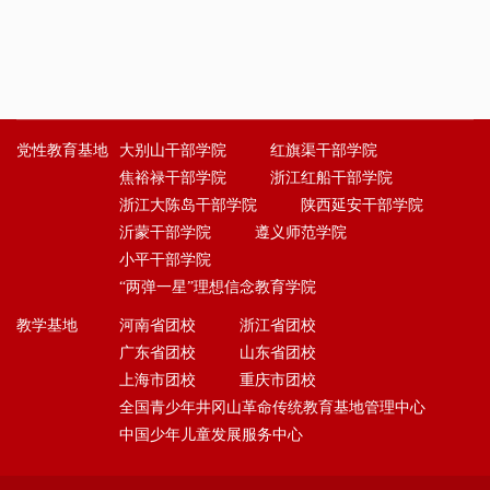
党性教育基地
大别山干部学院
红旗渠干部学院
焦裕禄干部学院
浙江红船干部学院
浙江大陈岛干部学院
陕西延安干部学院
沂蒙干部学院
遵义师范学院
小平干部学院
“两弹一星”理想信念教育学院
教学基地
河南省团校
浙江省团校
广东省团校
山东省团校
上海市团校
重庆市团校
全国青少年井冈山革命传统教育基地管理中心
中国少年儿童发展服务中心