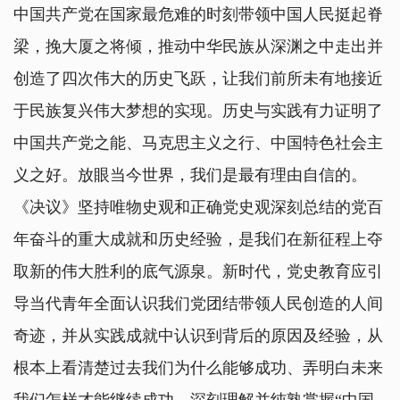
中国共产党在国家最危难的时刻带领中国人民挺起脊
梁，挽大厦之将倾，推动中华民族从深渊之中走出并
创造了四次伟大的历史飞跃，让我们前所未有地接近
于民族复兴伟大梦想的实现。历史与实践有力证明了
中国共产党之能、马克思主义之行、中国特色社会主
义之好。放眼当今世界，我们是最有理由自信的。
《决议》坚持唯物史观和正确党史观深刻总结的党百
年奋斗的重大成就和历史经验，是我们在新征程上夺
取新的伟大胜利的底气源泉。新时代，党史教育应引
导当代青年全面认识我们党团结带领人民创造的人间
奇迹，并从实践成就中认识到背后的原因及经验，从
根本上看清楚过去我们为什么能够成功、弄明白未来