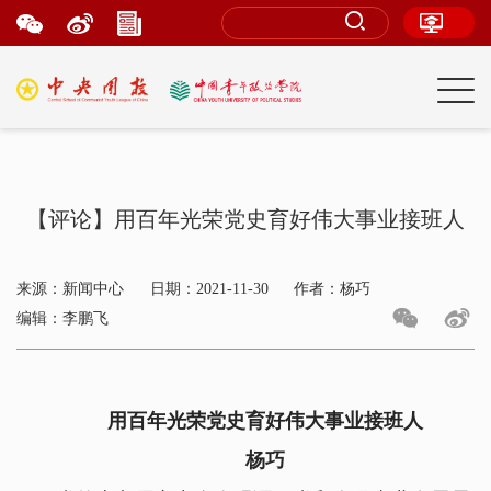
【评论】用百年光荣党史育好伟大事业接班人
来源：新闻中心
日期：2021-11-30
作者：杨巧
编辑：李鹏飞
用百年光荣党史育好伟大事业接班人
杨巧