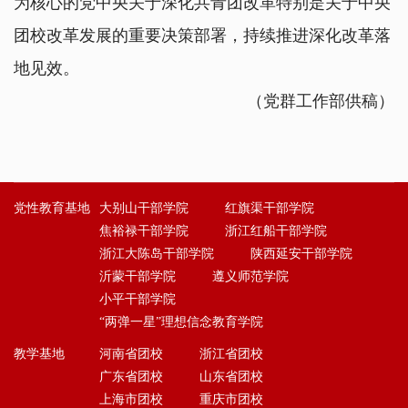
为核心的党中央关于深化共青团改革特别是关于中央
团校改革发展的重要决策部署，持续推进深化改革落
地见效。
（党群工作部供稿）
党性教育基地
大别山干部学院
红旗渠干部学院
焦裕禄干部学院
浙江红船干部学院
浙江大陈岛干部学院
陕西延安干部学院
沂蒙干部学院
遵义师范学院
小平干部学院
“两弹一星”理想信念教育学院
教学基地
河南省团校
浙江省团校
广东省团校
山东省团校
上海市团校
重庆市团校