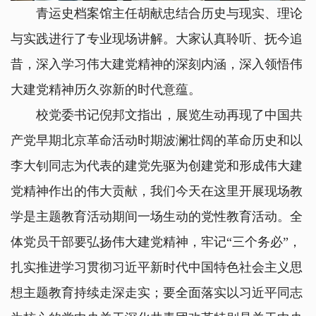
青运史档案馆主任胡献忠结合历史与现实、理论
与实践进行了专业现场讲解。大家认真聆听、抚今追
昔，深入学习伟大建党精神的深刻内涵，深入领悟伟
大建党精神历久弥新的时代意蕴。
校党委书记倪邦文指出，展览生动再现了中国共
产党早期北京革命活动时期波澜壮阔的革命历史和以
李大钊同志为代表的建党先驱为创建党和形成伟大建
党精神作出的伟大贡献，我们今天在这里开展现场教
学是主题教育活动期间一场生动的党性教育活动。全
体党员干部要弘扬伟大建党精神，牢记“三个务必”，
扎实推进学习贯彻习近平新时代中国特色社会主义思
想主题教育持续走深走实；要全面落实以习近平同志