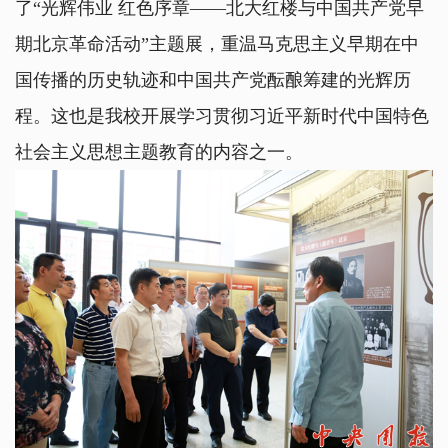
了“光辉伟业 红色序章——北大红楼与中国共产党早
期北京革命活动”主题展，重温马克思主义早期在中
国传播的历史轨迹和中国共产党酝酿筹建的光辉历
程。这也是我校开展学习贯彻习近平新时代中国特色
社会主义思想主题教育的内容之一。